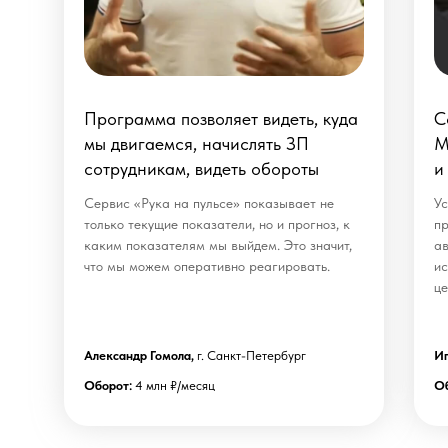
Программа позволяет видеть, куда
С
мы двигаемся, начислять ЗП
М
сотрудникам, видеть обороты
и
Сервис «Рука на пульсе» показывает не
Ус
только текущие показатели, но и прогноз, к
пр
каким показателям мы выйдем. Это значит,
ав
что мы можем оперативно реагировать.
ис
це
Александр Гомола,
г. Санкт-Петербург
Иг
Оборот:
4 млн ₽/месяц
Об