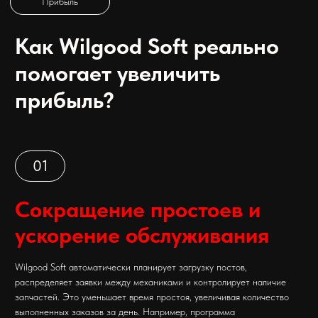
03
Снижение затрат на склад
и управление ресурсами
Благодаря интеграции с поставщиками запчастей и учёту остатков,
сервис не замораживает деньги в избыточном складе. Заказы
формируются под конкретные заявки, что высвобождает оборотные
средства и уменьшает расходы на хранение
04
Контроль персонала и
мотивация
Wilgood Soft ведёт аналитику по каждому сотруднику: скорость
выполнения заказов, ошибки, средний чек. Такая прозрачность
позволяет формировать справедливую систему мотивации —
бонусы за продажи запчастей и качественную работу. Это
стимулирует рост выручки без давления на клиентов.