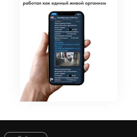
работал как единый живой организм
Сокращение простоев и
ускорение обслуживания
Wilgood Soft автоматически планирует загрузку постов,
распределяет заявки между механиками и контролирует наличие
запчастей. Это уменьшает время простоя, увеличивая количество
выполненных заказов за день. Например, программа
самостоятельно формирует заказы на детали при их отсутствии и
уведомляет о готовности постов
02
Увеличение среднего чека
Система автоматически подбирает норму времени и перечень
работ по каждой модели автомобиля, исключая ошибки
консультантов и недоучёт услуг. Это предотвращает недосчёт и
повышает маржу в среднем на 10–20 %. Также Wilgood Soft
помогает предлагать клиентам дополнительные услуги и товары
(апселлы) на основе истории ремонтов