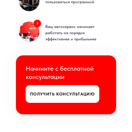
пользоваться программой
5
Ваш автосервис начинает
работать на порядок
эффективнее и прибыльнее
Телефон
+7 (495) 019-65-09
Адрес
Алтуфьевское шоссе д.48, к. 4
Начнните с бесплатной
консультации
ПОЛУЧИТЬ КОНСУЛЬТАЦИЮ
О компании
О продукте
Услуги
Лицензия по оферте
Пользовательское соглашение
Согласие на обработку персональных данных