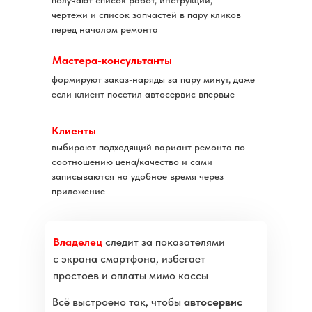
получают список работ, инструкции,
чертежи и список запчастей в пару кликов
перед началом ремонта
Мастера-консультанты
формируют заказ-наряды за пару минут, даже
если клиент посетил автосервис впервые
Клиенты
выбирают подходящий вариант ремонта по
соотношению цена/качество и сами
записываются на удобное время через
Прибыль
приложение
Как Wilgood Soft реально
помогает увеличить
Владелец
следит за показателями
прибыль?
с экрана смартфона, избегает
простоев и оплаты мимо кассы
01
Всё выстроено так, чтобы
автосервис