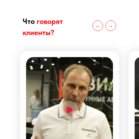
Вся представленная на данном сайте информация носит
исключительно информационный характер и не является
публичной офертой, определяемой положениями ст. 437
ГК РФ. Опубликованная на данном сайте информация
Что
говорят
может быть изменена в любое время без
←
→
предварительного уведомления.
клиенты
?
Общество с ограниченной ответственностью «Вилгуд ИТ»
(ООО «Вилгуд ИТ»)
Юридический адрес: 115211, г. Москва, вн. тер. г.
муниципальный округ Москворечье-Сабурово, Ш.
Каширское, д. 55, к. 5, помещ. 1/1.
ИНН: 7724434171, КПП: 772401001, ОГРН: 1187746320497,
ОКПО: 27809818; ОКТМО: 45917000000