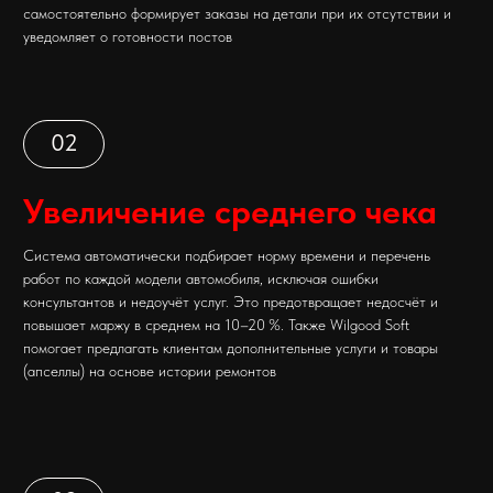
05
Повторные продажи и
удержание клиентов
CRM-модуль системы сохраняет истории клиентов, напоминает о
ТО, расчёте страховки, сезонной замене шин. Это
автоматизирует повторные визиты, формируя постоянную
клиентскую базу. Лояльные клиенты, как правило, приносят до
60 % стабильной прибыли
06
Управленческая аналитика
и прогнозирование
Wilgood Soft предоставляет владельцу сводные отчёты по прибыли,
выручке, загрузке постов и эффективности рекламы. На основе этих
данных можно корректировать цены, оценивать рентабельность
каналов и прогнозировать финансовые результаты.