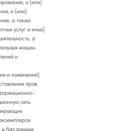
рирование, и (или)
ия, и (или)
ние, а также
тных услуг и иных)
еятельность, а
ительных машин
лений и
ия и изменения),
оставления прав
нформационно-
ционную сеть
улирующих
 экземпляров
и баз данных,