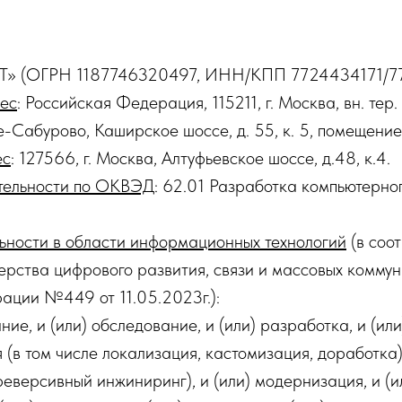
» (ОГРН 1187746320497, ИНН/КПП 7724434171/77
ес
: Российская Федерация, 115211, г. Москва, вн. тер.
-Сабурово, Каширское шоссе, д. 55, к. 5, помещение
ес
: 127566, г. Москва, Алтуфьевское шоссе, д.48, к.4.
тельности по ОКВЭД
: 62.01 Разработка компьютерно
льности в области информационных технологий
(в соот
рства цифрового развития, связи и массовых комму
ации №449 от 11.05.2023г.):
ие, и (или) обследование, и (или) разработка, и (или
 (в том числе локализация, кастомизация, доработка)
еверсивный инжиниринг), и (или) модернизация, и (и