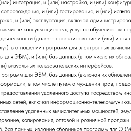
 (или) интеграция, и (или) настройка, и (или) конфигу
 сопровождение, и (или) тестирование, и (или) испытан
ржка, и (или) эксплуатация, включая администрирова
том числе консультационных, услуг по обучению, экспер
 деятельности (далее - проектирование и (или) иная д
луг), в отношении программ для электронных вычисл
ы для ЭВМ), и (или) баз данных (в том числе их обнов
или) визуальных пользовательских интерфейсов.
программ для ЭВМ, баз данных (включая их обновлен
формации, в том числе путем отчуждения прав, пред
, предоставления удаленного доступа посредством и
нных сетей, включая информационно-телекоммуника
оставление удаленных вычислительных мощностей, эм
дование, копирования, оптовой и розничной продажи
, баз данных, издание сборников программ для ЭВМ 