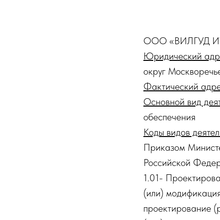
ООО «ВИЛГУД ИТ
Юридический адр
округ Москворечье
Фактический адр
Основной вид дея
обеспечения
Коды видов деяте
Приказом Министе
Российской Федер
1.01- Проектирован
(или) модификация
проектирование (р