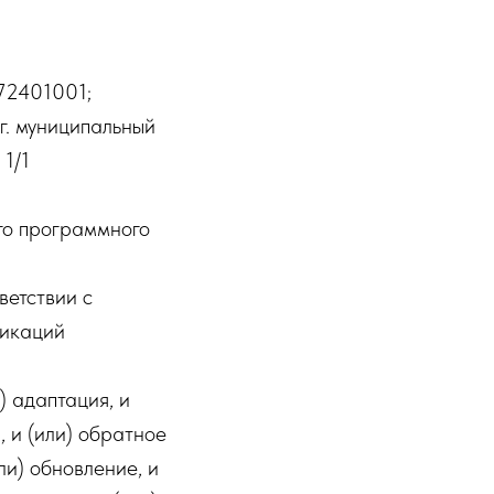
2401001;
 г. муниципальный
 1/1
го программного
ветствии с
никаций
) адаптация, и
, и (или) обратное
ли) обновление, и